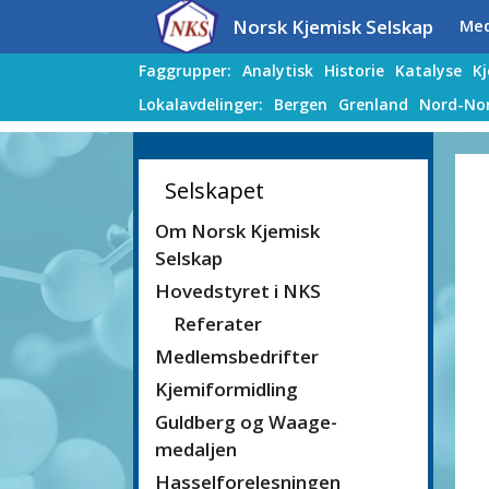
Hopp
Hopp
Norsk Kjemisk Selskap
Me
til
til
innhold
innhold
Faggrupper:
Analytisk
Historie
Katalyse
K
Lokalavdelinger:
Bergen
Grenland
Nord-No
Selskapet
Om Norsk Kjemisk
Selskap
Hovedstyret i NKS
Referater
Medlemsbedrifter
Kjemiformidling
Guldberg og Waage-
medaljen
Hasselforelesningen