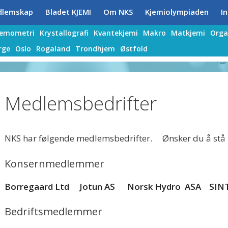
dlemskap
Bladet KJEMI
Om NKS
Kjemiolympiaden
In
jemometri
Krystallografi
Kvantekjemi
Makro
Matkjemi
Orga
rge
Oslo
Rogaland
Trondhjem
Østfold
Medlemsbedrifter
NKS har følgende medlemsbedrifter. Ønsker du å stå p
Konsernmedlemmer
Borregaard Ltd
Jotun AS
Norsk Hydro ASA
SIN
Bedriftsmedlemmer