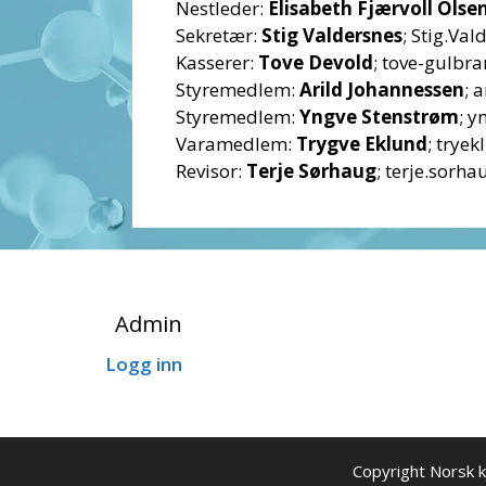
Nestleder:
Elisabeth Fjærvoll Olse
Sekretær:
Stig Valdersnes
; Stig.Va
Kasserer:
Tove Devold
; tove-gulb
Styremedlem:
Arild Johannessen
; 
Styremedlem:
Yngve Stenstrøm
; 
Varamedlem:
Trygve Eklund
; trye
Revisor:
Terje Sørhaug
; terje.sor
Admin
Logg inn
Copyright Norsk 