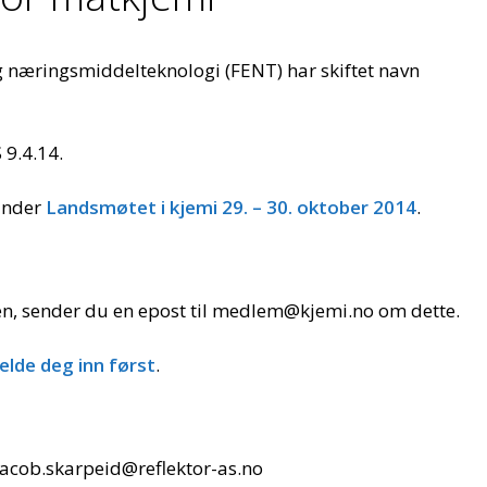
g næringsmiddelteknologi (FENT) har skiftet navn
 9.4.14.
under
Landsmøtet i kjemi 29. – 30. oktober 2014
.
, sender du en epost til medlem@kjemi.no om dette.
lde deg inn først
.
jacob.skarpeid@reflektor-as.no