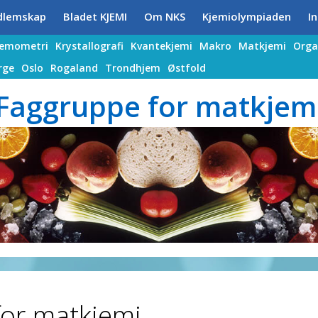
dlemskap
Bladet KJEMI
Om NKS
Kjemiolympiaden
In
jemometri
Krystallografi
Kvantekjemi
Makro
Matkjemi
Orga
rge
Oslo
Rogaland
Trondhjem
Østfold
Faggruppe for matkjem
or matkjemi