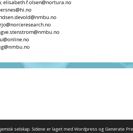
n
; elisabeth.f.olsen@nortura.no
ldersnes@hi.no
randsen.devold@nmbu.no
arjo@norceresearch.no
yngve.stenstrom@nmbu.no
klu@online.no
haug@nmbu.no
kjemisk selskap. Sidene er laget med Wordpress og Generate P