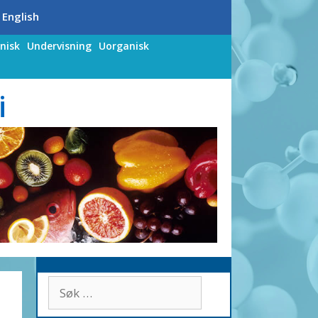
 English
nisk
Undervisning
Uorganisk
i
Søk
etter: