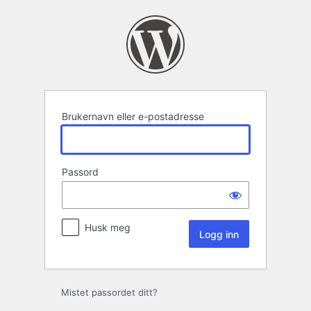
Logg
inn
Brukernavn eller e-postadresse
Passord
Husk meg
Mistet passordet ditt?