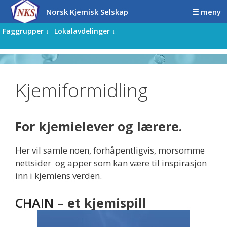
Hopp
Hopp
Norsk Kjemisk Selskap
☰ meny
til
til
innhold
innhold
Faggrupper ↓
Lokalavdelinger ↓
Kjemiformidling
For kjemielever og lærere.
Her vil samle noen, forhåpentligvis, morsomme
nettsider og apper som kan være til inspirasjon
inn i kjemiens verden.
CHAIN
– et kjemispill