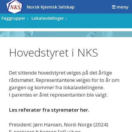
Hopp
Hopp
Norsk Kjemisk Selskap
☰ meny
til
til
innhold
innhold
Faggrupper ↓
Lokalavdelinger ↓
Hovedstyret i NKS
Det sittende hovedstyret velges på det årlige
rådsmøtet. Representantene velges for to år om
gangen og kommer fra lokalavdelingene.
I parentes er året representanten ble valgt.
Les referater fra styremøter her.
President: Jørn Hansen, Nord-Norge (2024)
E-post:jorn.h.hansen [at] uit.no