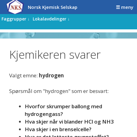
Hopp
Hopp
Norsk Kjemisk Selskap
☰ meny
til
til
innhold
innhold
Faggrupper ↓
Lokalavdelinger ↓
Kjemikeren svarer
Valgt emne:
hydrogen
Spørsmål om "hydrogen" som er besvart:
Hvorfor skrumper ballong med
hydrogengass?
Hva skjer når vi blander HCl og NH3
Hva skjer i en brenselcelle?
Hva er det letteste grunnstoffet?