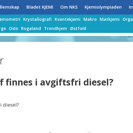
dlemskap
Bladet KJEMI
Om NKS
Kjemiolympiaden
In
jemometri
Krystallografi
Kvantekjemi
Makro
Matkjemi
Orga
rge
Oslo
Rogaland
Trondhjem
Østfold
r
 finnes i avgiftsfri diesel?
i diesel?