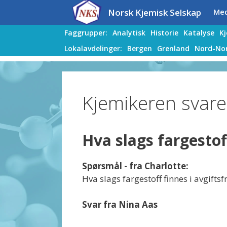
Hopp
Hopp
Norsk Kjemisk Selskap
Me
til
til
innhold
innhold
Faggrupper:
Analytisk
Historie
Katalyse
K
Lokalavdelinger:
Bergen
Grenland
Nord-No
Kjemikeren svare
Hva slags fargestoff
Spørsmål - fra Charlotte:
Hva slags fargestoff finnes i avgiftsfr
Svar fra Nina Aas