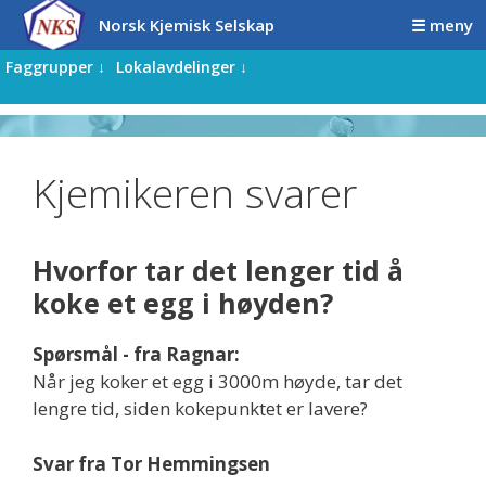
Hopp
Hopp
Norsk Kjemisk Selskap
☰ meny
til
til
innhold
innhold
Faggrupper ↓
Lokalavdelinger ↓
Kjemikeren svarer
Hvorfor tar det lenger tid å
koke et egg i høyden?
Spørsmål - fra Ragnar:
Når jeg koker et egg i 3000m høyde, tar det
lengre tid, siden kokepunktet er lavere?
Svar fra Tor Hemmingsen