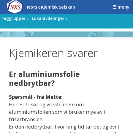
Hopp
Hopp
Norsk Kjemisk Selskap
☰ meny
til
til
innhold
innhold
Faggrupper ↓
Lokalavdelinger ↓
Kjemikeren svarer
Er aluminiumsfolie
nedbrytbar?
Spørsmål - fra Mette:
Hei. Er frisør og vil vite mere om
aluminiumsfolien som vi bruker mye av i
frisørbransjen.
Er den nedbrytbar, hvor lang tid tar det og evnt