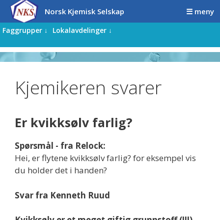
Hopp
Hopp
Norsk Kjemisk Selskap
☰ meny
til
til
innhold
innhold
Faggrupper ↓
Lokalavdelinger ↓
Kjemikeren svarer
Er kvikksølv farlig?
Spørsmål - fra Relock:
Hei, er flytene kvikksølv farlig? for eksempel vis
du holder det i handen?
Svar fra Kenneth Ruud
Kvikksølv er et meget giftig grunnstoff (!!!)
,