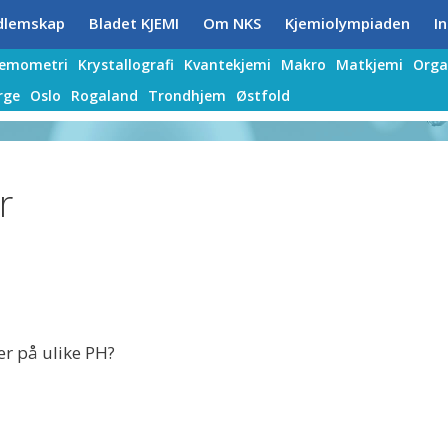
dlemskap
Bladet KJEMI
Om NKS
Kjemiolympiaden
In
jemometri
Krystallografi
Kvantekjemi
Makro
Matkjemi
Orga
rge
Oslo
Rogaland
Trondhjem
Østfold
r
r på ulike PH?