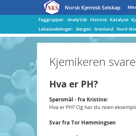
Hopp
Hopp
Norsk Kjemisk Selskap
Me
til
til
innhold
innhold
Faggrupper:
Analytisk
Historie
Katalyse
K
Lokalavdelinger:
Bergen
Grenland
Nord-No
Kjemikeren svare
Hva er PH?
Spørsmål - fra Kristine:
Hva er PH? Og har du noen eksemple
Svar fra Tor Hemmingsen