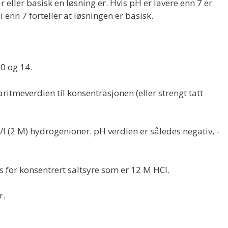
eller basisk en løsning er. Hvis pH er lavere enn 7 er
enn 7 forteller at løsningen er basisk.
0 og 14.
ritmeverdien til konsentrasjonen (eller strengt tatt
/l (2 M) hydrogenioner. pH verdien er således negativ, -
s for konsentrert saltsyre som er 12 M HCl.
r.