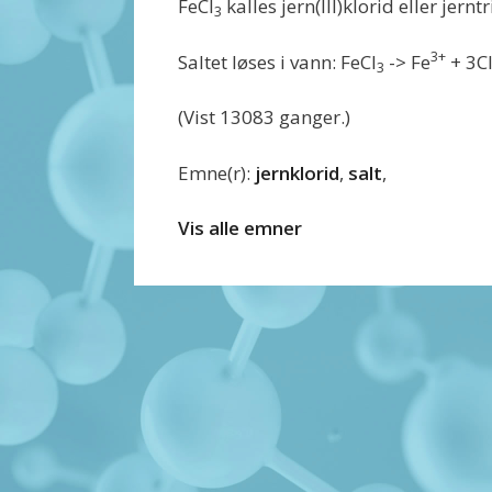
FeCl
kalles jern(III)klorid eller jerntr
3
3+
Saltet løses i vann: FeCl
-> Fe
+ 3C
3
(Vist 13083 ganger.)
Emne(r):
jernklorid
,
salt
,
Vis alle emner