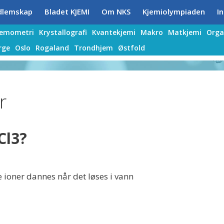
dlemskap
Bladet KJEMI
Om NKS
Kjemiolympiaden
In
jemometri
Krystallografi
Kvantekjemi
Makro
Matkjemi
Orga
rge
Oslo
Rogaland
Trondhjem
Østfold
r
Cl3?
e ioner dannes når det løses i vann