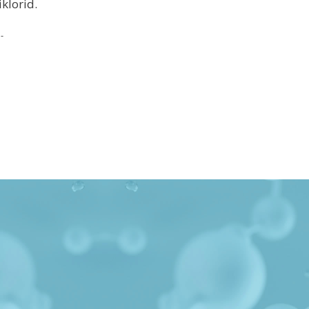
iklorid.
-
l