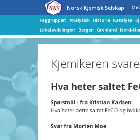
Hopp
Hopp
Norsk Kjemisk Selskap
Me
til
til
innhold
innhold
Faggrupper:
Analytisk
Historie
Katalyse
K
Lokalavdelinger:
Bergen
Grenland
Nord-No
Kjemikeren svare
Hva heter saltet Fe
Spørsmål - fra Kristian Karlsen:
Hva heter dette saltet FeCl3 og hvilk
Svar fra Morten Moe