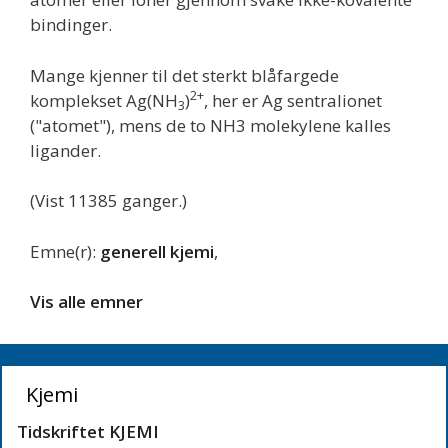
bindinger.
Mange kjenner til det sterkt blåfargede
2+
komplekset Ag(NH
)
, her er Ag sentralionet
3
("atomet"), mens de to NH3 molekylene kalles
ligander.
(Vist 11385 ganger.)
Emne(r):
generell kjemi
,
Vis alle emner
Kjemi
Tidskriftet KJEMI