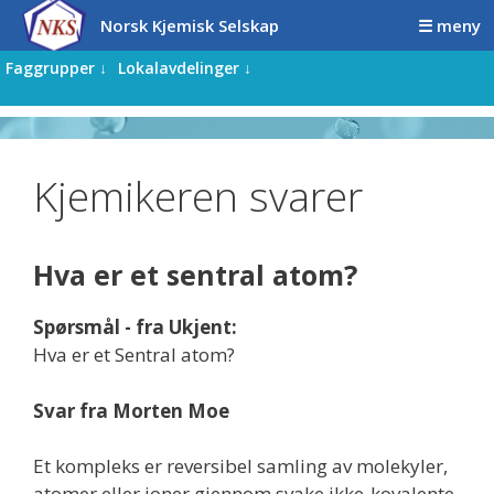
Hopp
Hopp
Norsk Kjemisk Selskap
☰ meny
til
til
innhold
innhold
Faggrupper ↓
Lokalavdelinger ↓
Kjemikeren svarer
Hva er et sentral atom?
Spørsmål - fra Ukjent:
Hva er et Sentral atom?
Svar fra Morten Moe
Et kompleks er reversibel samling av molekyler,
atomer eller ioner gjennom svake ikke-kovalente