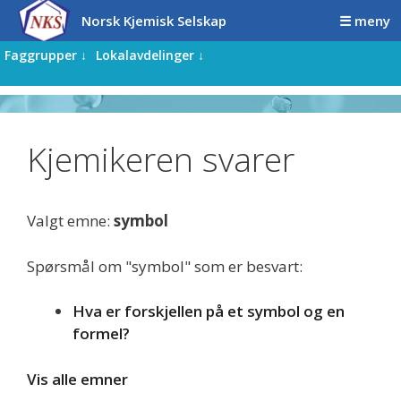
Hopp
Hopp
Norsk Kjemisk Selskap
☰ meny
til
til
innhold
innhold
Faggrupper ↓
Lokalavdelinger ↓
Kjemikeren svarer
Valgt emne:
symbol
Spørsmål om "symbol" som er besvart:
Hva er forskjellen på et symbol og en
formel?
Vis alle emner