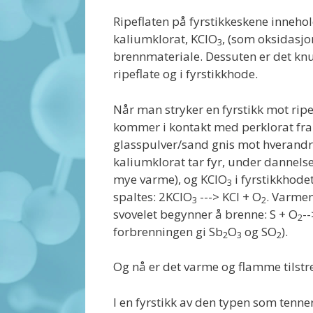
Ripeflaten på fyrstikkeskene inneho
kaliumklorat, KClO
, (som oksidasjo
3
brennmateriale. Dessuten er det knu
ripeflate og i fyrstikkhode.
Når man stryker en fyrstikk mot ripef
kommer i kontakt med perklorat fra 
glasspulver/sand gnis mot hverandre) 
kaliumklorat tar fyr, under dannelse
mye varme), og KClO
i fyrstikkhode
3
spaltes: 2KClO
---> KCl + O
. Varmen
3
2
svovelet begynner å brenne: S + O
-
2
forbrenningen gi Sb
O
og SO
).
2
3
2
Og nå er det varme og flamme tilstrekk
I en fyrstikk av den typen som tenne