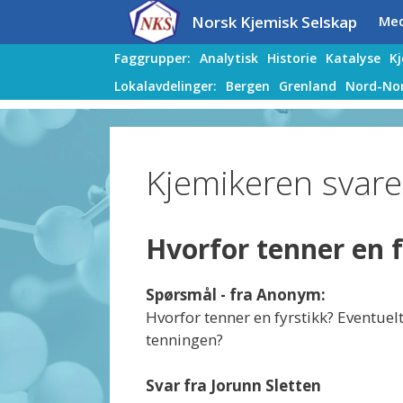
Hopp
Hopp
Norsk Kjemisk Selskap
Me
til
til
innhold
innhold
Faggrupper:
Analytisk
Historie
Katalyse
K
Lokalavdelinger:
Bergen
Grenland
Nord-No
Kjemikeren svare
Hvorfor tenner en f
Spørsmål - fra Anonym:
Hvorfor tenner en fyrstikk? Eventue
tenningen?
Svar fra Jorunn Sletten