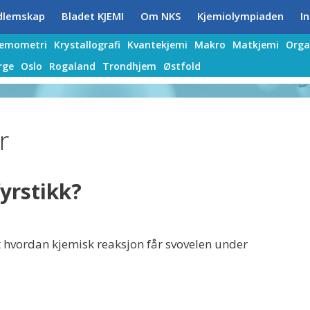
dlemskap
Bladet KJEMI
Om NKS
Kjemiolympiaden
In
jemometri
Krystallografi
Kvantekjemi
Makro
Matkjemi
Orga
rge
Oslo
Rogaland
Trondhjem
Østfold
r
yrstikk?
lt hvordan kjemisk reaksjon får svovelen under