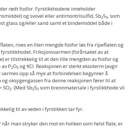
lder rødt fosfor. Fyrstikkhodene inneholder
nsmiddel) og svovel eller antimontrisulfid, Sb
S
, som
2
3
st glass og/eller sand samt et bindemiddel både i
laten, rives en liten mengde fosfor løs fra ripeflaten og
fyrstikkhodet. Friksjonsvarmen (forårsaket av at
er tilstrekkelig til at den lille mengden av fosfor og
 av P
O
og KCl. Reaksjonen er sterkt eksoterm (avgir
2
5
t varmes opp så mye at forbindelsen begynner å
 og oksygengassen fra denne reaksjonen fører til at
-> SO
. (Med Sb
S
som brennmateriale i fyrstikkhode vil
2
2
3
elig til av veden i fyrstikken tar fyr.
r når man stryker den mot en hvilken som helst flate, er