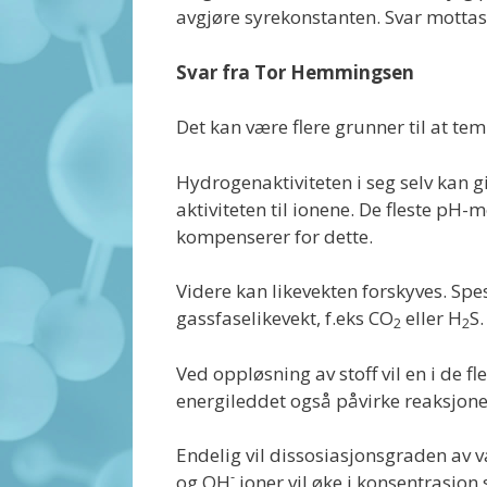
avgjøre syrekonstanten. Svar motta
Svar fra Tor Hemmingsen
Det kan være flere grunner til at te
Hydrogenaktiviteten i seg selv kan 
aktiviteten til ionene. De fleste p
kompenserer for dette.
Videre kan likevekten forskyves. Spesi
gassfaselikevekt, f.eks CO
eller H
S.
2
2
Ved oppløsning av stoff vil en i de fl
energileddet også påvirke reaksjone
Endelig vil dissosiasjonsgraden av 
-
og OH
ioner vil øke i konsentrasjon s