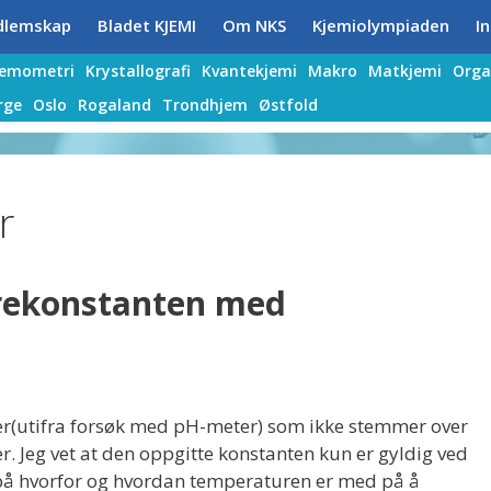
dlemskap
Bladet KJEMI
Om NKS
Kjemiolympiaden
In
jemometri
Krystallografi
Kvantekjemi
Makro
Matkjemi
Orga
rge
Oslo
Rogaland
Trondhjem
Østfold
r
rekonstanten med
ter(utifra forsøk med pH-meter) som ikke stemmer over
er. Jeg vet at den oppgitte konstanten kun er gyldig ved
g på hvorfor og hvordan temperaturen er med på å