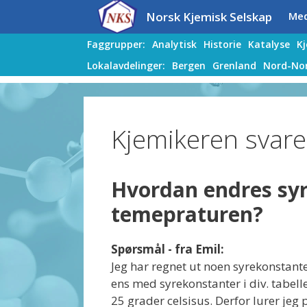
Hopp
Hopp
Norsk Kjemisk Selskap
Me
til
til
innhold
innhold
Faggrupper:
Analytisk
Historie
Katalyse
K
Lokalavdelinger:
Bergen
Grenland
Nord-No
Kjemikeren svare
Hvordan endres sy
temepraturen?
Spørsmål - fra Emil:
Jeg har regnet ut noen syrekonstan
ens med syrekonstanter i div. tabell
25 grader celsisus. Derfor lurer je