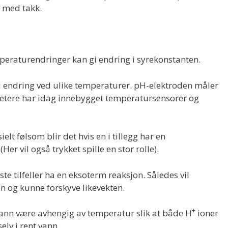
s med takk.
mperaturendringer kan gi endring i syrekonstanten.
gi endring ved ulike temperaturer. pH-elektroden måler
H-metere har idag innebygget temperatursensorer og
elt følsom blir det hvis en i tillegg har en
 (Her vil også trykket spille en stor rolle).
este tilfeller ha en eksoterm reaksjon. Således vil
n og kunne forskyve likevekten.
+
vann være avhengig av temperatur slik at både H
ioner
elv i rent vann.