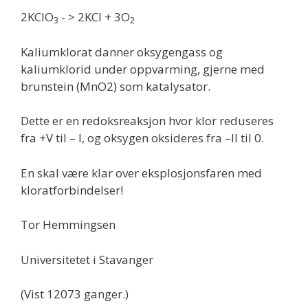
2KClO
- > 2KCl + 3O
3
2
Kaliumklorat danner oksygengass og
kaliumklorid under oppvarming, gjerne med
brunstein (MnO2) som katalysator.
Dette er en redoksreaksjon hvor klor reduseres
fra +V til – I, og oksygen oksideres fra –II til 0.
En skal være klar over eksplosjonsfaren med
kloratforbindelser!
Tor Hemmingsen
Universitetet i Stavanger
(Vist 12073 ganger.)