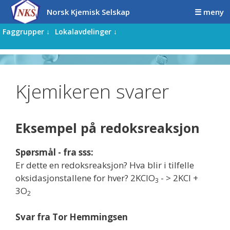
Hopp
Hopp
Norsk Kjemisk Selskap
☰ meny
til
til
innhold
innhold
Faggrupper ↓
Lokalavdelinger ↓
Kjemikeren svarer
Eksempel på redoksreaksjon
Spørsmål - fra sss:
Er dette en redoksreaksjon? Hva blir i tilfelle
oksidasjonstallene for hver? 2KClO
- > 2KCl +
3
3O
2
Svar fra Tor Hemmingsen