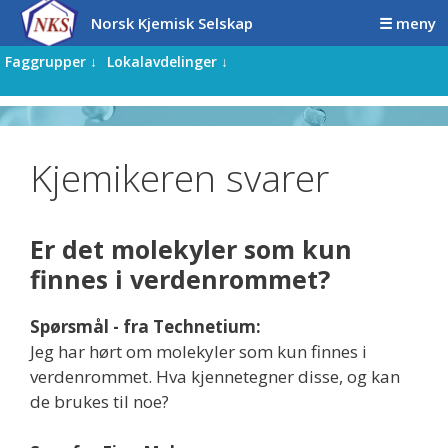
Hopp
Hopp
Norsk Kjemisk Selskap
☰ meny
til
til
innhold
innhold
Faggrupper ↓
Lokalavdelinger ↓
Kjemikeren svarer
Er det molekyler som kun
finnes i verdenrommet?
Spørsmål - fra Technetium:
Jeg har hørt om molekyler som kun finnes i
verdenrommet. Hva kjennetegner disse, og kan
de brukes til noe?