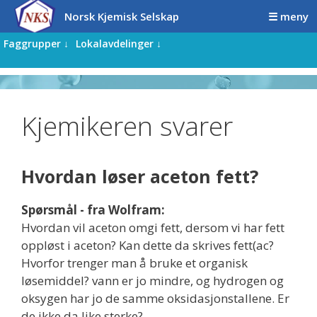
Hopp
Hopp
Norsk Kjemisk Selskap
☰ meny
til
til
innhold
innhold
Faggrupper ↓
Lokalavdelinger ↓
Kjemikeren svarer
Hvordan løser aceton fett?
Spørsmål - fra Wolfram:
Hvordan vil aceton omgi fett, dersom vi har fett
oppløst i aceton? Kan dette da skrives fett(ac?
Hvorfor trenger man å bruke et organisk
løsemiddel? vann er jo mindre, og hydrogen og
oksygen har jo de samme oksidasjonstallene. Er
de ikke da like sterke?