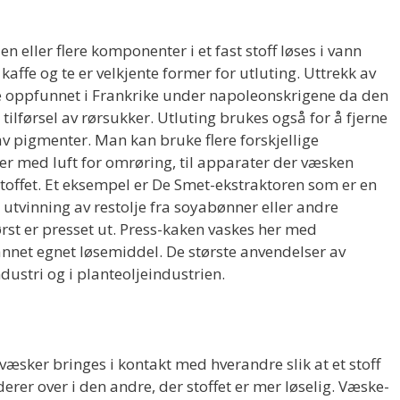
en eller flere komponenter i et fast stoff løses i vann
kaffe og te er velkjente former for utluting. Uttrekk av
e oppfunnet i Frankrike under napoleonskrigene da den
tilførsel av rørsukker. Utluting brukes også for å fjerne
 av pigmenter. Man kan bruke flere forskjellige
nker med luft for omrøring, til apparater der væsken
toffet. Et eksempel er De Smet-ekstraktoren som er en
r utvinning av restolje fra soyabønner eller andre
først er presset ut. Press-kaken vaskes her med
annet egnet løsemiddel. De største anvendelser av
dustri og i planteoljeindustrien.
væsker bringes i kontakt med hverandre slik at et stoff
erer over i den andre, der stoffet er mer løselig. Væske-