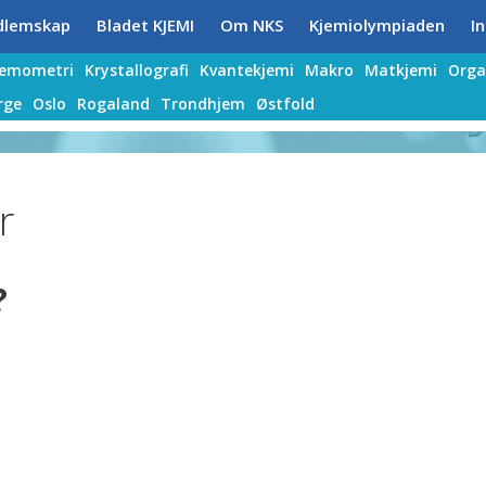
dlemskap
Bladet KJEMI
Om NKS
Kjemiolympiaden
In
jemometri
Krystallografi
Kvantekjemi
Makro
Matkjemi
Orga
rge
Oslo
Rogaland
Trondhjem
Østfold
r
?