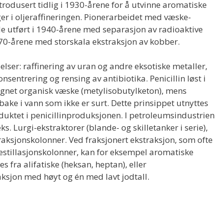
ntrodusert tidlig i 1930-årene for å utvinne aromatiske
r i oljeraffineringen. Pionerarbeidet med væske-
le utført i 1940-årene med separasjon av radioaktive
70-årene med storskala ekstraksjon av kobber.
lser: raffinering av uran og andre eksotiske metaller,
sentrering og rensing av antibiotika. Penicillin løst i
 egnet organisk væske (metylisobutylketon), mens
lbake i vann som ikke er surt. Dette prinsippet utnyttes
duktet i penicillinproduksjonen. I petroleumsindustrien
ks. Lurgi-ekstraktorer (blande- og skilletanker i serie),
straksjonskolonner. Ved fraksjonert ekstraksjon, som ofte
estillasjonskolonner, kan for eksempel aromatiske
s fra alifatiske (heksan, heptan), eller
aksjon med høyt og én med lavt jodtall.