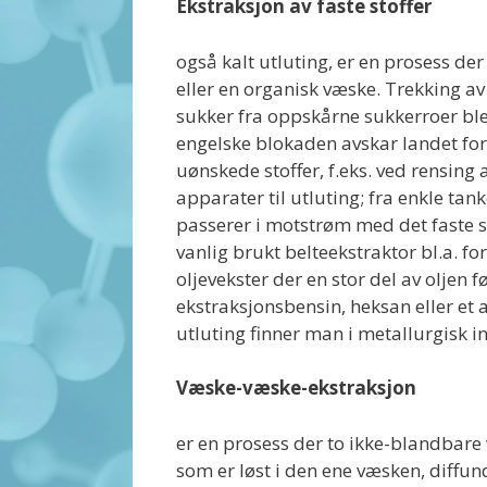
Ekstraksjon av faste stoffer
også kalt utluting, er en prosess der 
eller en organisk væske. Trekking av 
sukker fra oppskårne sukkerroer bl
engelske blokaden avskar landet for 
uønskede stoffer, f.eks. ved rensing
apparater til utluting; fra enkle ta
passerer i motstrøm med det faste s
vanlig brukt belteekstraktor bl.a. fo
oljevekster der en stor del av oljen 
ekstraksjonsbensin, heksan eller et 
utluting finner man i metallurgisk in
Væske-væske-ekstraksjon
er en prosess der to ikke-blandbare 
som er løst i den ene væsken, diffund