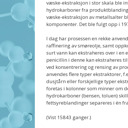
væske-ekstraksjon i stor skala ble i
hydrokarboner fra produktblandinge
væske-ekstraksjon av metallsalter b
komponenter. Det ble fulgt opp i 19
I dag har prosessen en rekke anvende
raffinering av smøreolje, samt oppkon
surt vann kan ekstraheres over i en
penicillin i denne kan ekstraheres ti
ved konsentrering og rensing av pro
anvendes flere typer ekstraktorer, f.e
dusjtårn eller forskjellige typer ek
foretas i kolonner som minner om d
hydrokarboner (bensen, toluen) skille
fettsyreblandinger separeres i én fr
(Vist 15843 ganger.)