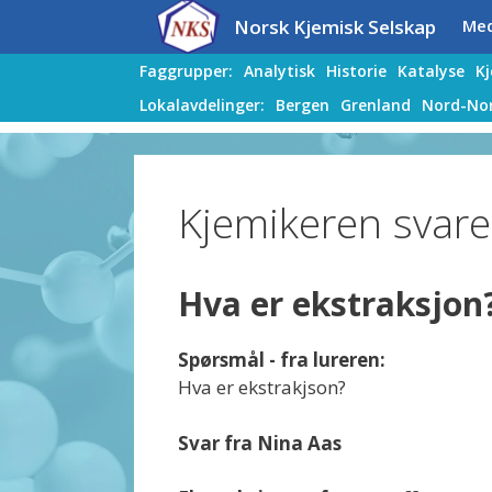
Hopp
Hopp
Norsk Kjemisk Selskap
Me
til
til
innhold
innhold
Faggrupper:
Analytisk
Historie
Katalyse
K
Lokalavdelinger:
Bergen
Grenland
Nord-No
Kjemikeren svare
Hva er ekstraksjon
Spørsmål - fra lureren:
Hva er ekstrakjson?
Svar fra Nina Aas