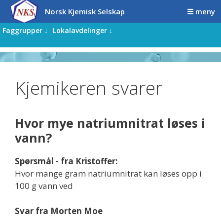
Hopp
Hopp
Norsk Kjemisk Selskap
☰ meny
til
til
innhold
innhold
Faggrupper ↓
Lokalavdelinger ↓
Kjemikeren svarer
Hvor mye natriumnitrat løses i
vann?
Spørsmål - fra Kristoffer:
Hvor mange gram natriumnitrat kan løses opp i
100 g vann ved
Svar fra Morten Moe