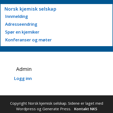
Norsk kjemisk selskap
Innmelding
Adresseendring
Spør en kjemiker
Konferanser og møter
Admin
Logg inn
Copyright Norsk kjemisk selskap. Sidene er laget med
Wordpress og Generate Press.
Kontakt NKS