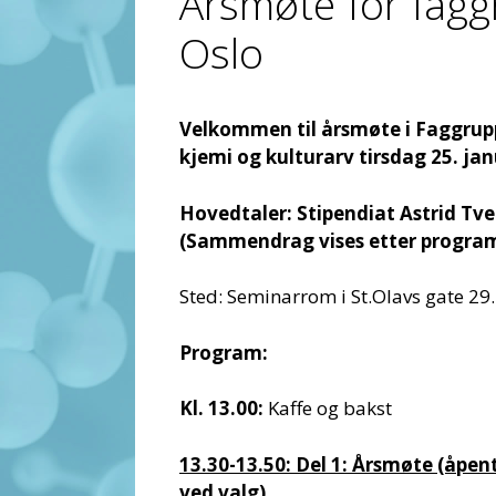
Årsmøte for fagg
Oslo
Velkommen til årsmøte i Faggrupp
kjemi og kulturarv tirsdag 25. janu
Hovedtaler: Stipendiat Astrid Tve
(Sammendrag vises etter progra
Sted: Seminarrom i St.Olavs gate 29.
Program:
Kl. 13.00:
Kaffe og bakst
13.30-13.50: Del 1: Årsmøte (åpe
ved valg)