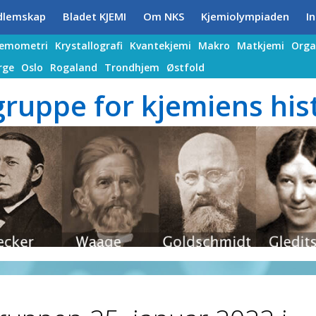
dlemskap
Bladet KJEMI
Om NKS
Kjemiolympiaden
In
jemometri
Krystallografi
Kvantekjemi
Makro
Matkjemi
Orga
rge
Oslo
Rogaland
Trondhjem
Østfold
ruppe for kjemiens his