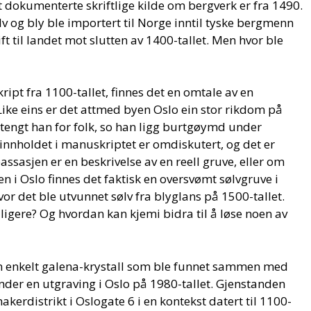
 dokumenterte skriftlige kilde om bergverk er fra 1490.
ølv og bly ble importert til Norge inntil tyske bergmenn
 til landet mot slutten av 1400-tallet. Men hvor ble
kript fra 1100-tallet, finnes det en omtale av en
Like eins er det attmed byen Oslo ein stor rikdom på
stengt han for folk, so han ligg burtgøymd under
nnholdet i manuskriptet er omdiskutert, og det er
assasjen er en beskrivelse av en reell gruve, eller om
 i Oslo finnes det faktisk en oversvømt sølvgruve i
vor det ble utvunnet sølv fra blyglans på 1500-tallet.
ligere? Og hvordan kan kjemi bidra til å løse noen av
en enkelt galena-krystall som ble funnet sammen med
der en utgraving i Oslo på 1980-tallet. Gjenstanden
erdistrikt i Oslogate 6 i en kontekst datert til 1100-