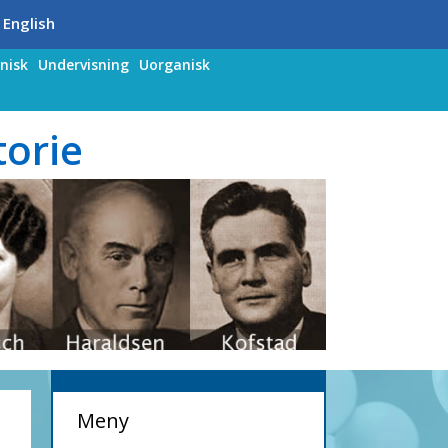
 English
nisk
Undervisning
Uorganisk
torie
Meny