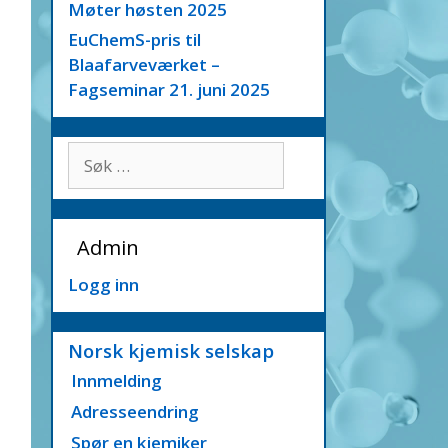
Møter høsten 2025
EuChemS-pris til
Blaafarveværket –
Fagseminar 21. juni 2025
Søk
etter:
Admin
Logg inn
Norsk kjemisk selskap
Innmelding
Adresseendring
Spør en kjemiker