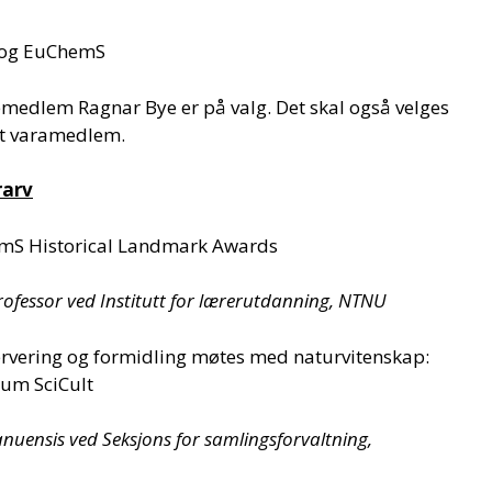
 og EuChemS
emedlem Ragnar Bye er på valg. Det skal også velges
 et varamedlem.
rarv
emS Historical Landmark Awards
ofessor ved Institutt for lærerutdanning, NTNU
rvering og formidling møtes med naturvitenskap:
ium SciCult
uensis ved Seksjons for samlingsforvaltning,