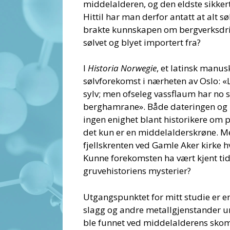
middelalderen, og den eldste sikkert
Hittil har man derfor antatt at alt s
brakte kunnskapen om bergverksdrift
sølvet og blyet importert fra?
I
Historia Norwegie
, et latinsk manus
sølvforekomst i nærheten av Oslo: «
sylv; men ofseleg vassflaum har no 
berghamrane». Både dateringen og i
ingen enighet blant historikere om p
det kun er en middelalderskrøne. Men
fjellskrenten ved Gamle Aker kirke h
Kunne forekomsten ha vært kjent tid
gruvehistoriens mysterier?
Utgangspunktet for mitt studie er 
slagg og andre metallgjenstander un
ble funnet ved middelalderens skomak