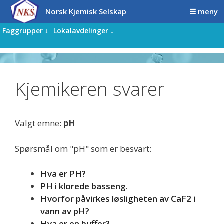
Hopp
Hopp
Norsk Kjemisk Selskap
☰ meny
til
til
innhold
innhold
Faggrupper ↓
Lokalavdelinger ↓
Kjemikeren svarer
Valgt emne:
pH
Spørsmål om "pH" som er besvart:
Hva er PH?
PH i klorede basseng.
Hvorfor påvirkes løsligheten av CaF2 i
vann av pH?
Hva er en buffer?