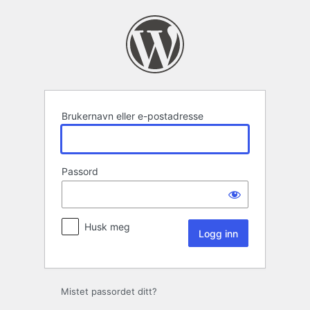
Logg
inn
Brukernavn eller e-postadresse
Passord
Husk meg
Mistet passordet ditt?